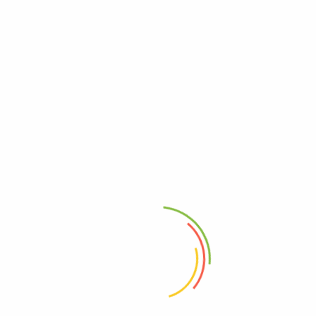
México.
Consulta los reconocimientos oficiales:
Patrimonio Mundial UNESCO
Sitio Ramsar
Ejidos de Xochimilco y San Gregorio Atlapulco
Conservación ecológica
Cada recorrido bien diseñado puede apoyar la biodiversidad, el suelo
vivo y la permanencia de las chinampas como sistema agrícola y
cultural.
Red local